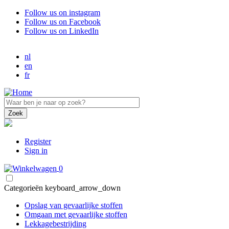
Overslaan
Follow us on instagram
en
Follow us on Facebook
naar
Follow us on LinkedIn
de
inhoud
nl
gaan
en
fr
Register
Sign in
0
Categorieën
keyboard_arrow_down
Opslag van gevaarlijke stoffen
Omgaan met gevaarlijke stoffen
Lekkagebestrijding