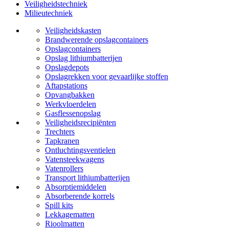
Veiligheidstechniek
Milieutechniek
Veiligheidskasten
Brandwerende opslagcontainers
Opslagcontainers
Opslag lithiumbatterijen
Opslagdepots
Opslagrekken voor gevaarlijke stoffen
Aftapstations
Opvangbakken
Werkvloerdelen
Gasflessenopslag
Veiligheidsrecipiënten
Trechters
Tapkranen
Ontluchtingsventielen
Vatensteekwagens
Vatenrollers
Transport lithiumbatterijen
Absorptiemiddelen
Absorberende korrels
Spill kits
Lekkagematten
Rioolmatten