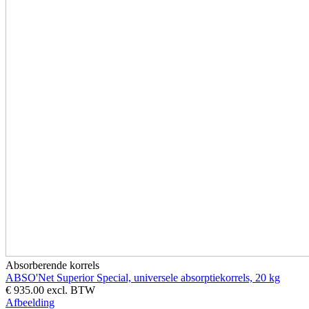
Absorberende korrels
ABSO'Net Superior Special, universele absorptiekorrels, 20 kg
€ 935.00
excl. BTW
Afbeelding