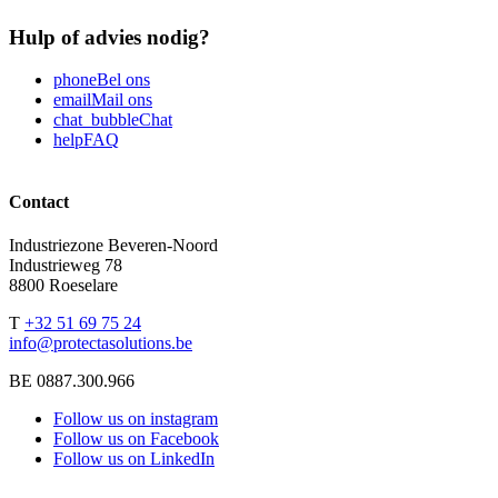
Hulp of advies nodig?
phone
Bel ons
email
Mail ons
chat_bubble
Chat
help
FAQ
Contact
Industriezone Beveren-Noord
Industrieweg 78
8800 Roeselare
T
+32 51 69 75 24
info@protectasolutions.be
BE 0887.300.966
Follow us on instagram
Follow us on Facebook
Follow us on LinkedIn