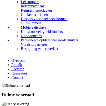
Lekstoppers
Indammateriaal
Reinigingsproducten
Oliekeerschermen
Haspels voor oliekeerschermen
Olieskimmers
Mobiele displays
Kunststof veiligheidskoffers
Nooddouches
Permanente opblaasbare rioolafsluiters
Vloeistofbarrieres
Bestrijding wateroverlast
Over ons
Protalk
Sectoren
Realisaties
Contact
Ruime voorraad